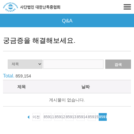
Q&A
궁금증을 해결해보세요.
Total.
859,154
제목
날짜
게시물이 없습니다.
이전
85911
85912
85913
85914
85915
85916