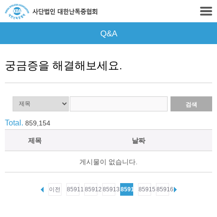
Q&A
궁금증을 해결해보세요.
Total.
859,154
제목
날짜
게시물이 없습니다.
이전
85911
85912
85913
85914
85915
85916