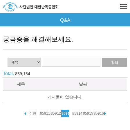
Q&A
궁금증을 해결해보세요.
Total.
859,154
제목
날짜
게시물이 없습니다.
이전
85911
85912
85913
85914
85915
85916