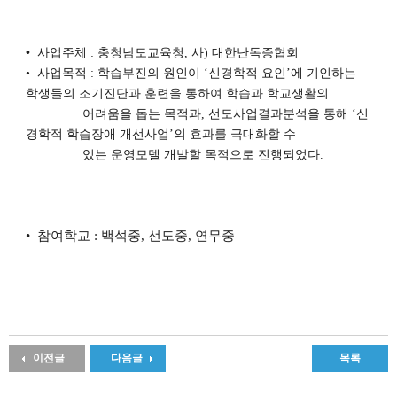
•
사업주체 : 충청남도교육청, 사) 대한난독증협회
•
사업목적 : 학습부진의 원인이
‘
신경학적 요인
’
에 기인하는
학생들의 조기진단과 훈련을 통하여 학습과
학교생활의
어려움을 돕는 목적과
, 선도
사업결과분석을 통해
‘
신
경학적 학습장애 개선사업
’
의 효과를
극대화할 수
있는 운영모델
개발할 목적으로 진행되었다.
• 참여학교
: 백석중, 선도중, 연무중
이전글
다음글
목록