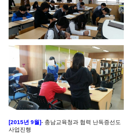
[2015
년
9
월
]
- 충남교육청과 협력 난독증선도
사업진행