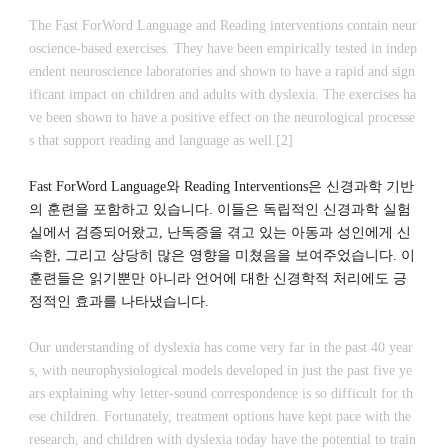
The Fast ForWord Language and Reading interventions contain neur
oscience-based exercises. They have been empirically tested in indep
endent neuroscience laboratories and shown to have a rapid and sign
ificant impact on children and adults with dyslexia. The exercises ha
ve been shown to have a positive effect on the neurological processe
s that support reading and language as well.[2]
Fast ForWord Language
와
Reading Interventions
은 신경과학 기반
의 훈련을 포함하고 있습니다
.
이들은 독립적인 신경과학 실험
실에서 검증되어왔고
,
난독증을 겪고 있는 아동과 성인에게 신
속한
,
그리고 상당히 많은 영향을 미쳤음을 보여주었습니다
.
이
훈련들은 읽기뿐만 아니라 언어에 대한 신경학적 처리에도 긍
정적인 효과를 나타냈습니다
.
Our understanding of dyslexia has come very far in the past 40 year
s, with neurophysiological models developed in just the past five ye
ars explaining why letter-sound correspondence is so difficult for th
ese children. Fortunately, treatment options have kept pace with the
research, and children with dyslexia today have the potential to train