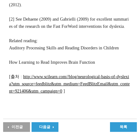
(2012).
[2] See Dehaene (2009) and Gabrielli (2009) for excellent summari
es of the research on the Fast ForWord interventions for dyslexia.
Related reading:
Auditory Processing Skills and Reading Disorders in Children
How Learning to Read Improves Brain Function
[
출처
:
http://www.scilearn.com//blog/neurological-basis-of-dyslexi
a?utm_source=feedblitz&utm_medium=FeedBlitzEmail&utm_conte
nt=921406&utm_campaign=0
]
이전글
다음글
목록