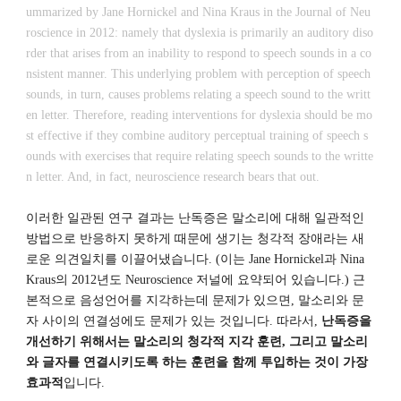
ummarized by Jane Hornickel and Nina Kraus in the Journal of Neu
roscience in 2012: namely that dyslexia is primarily an auditory diso
rder that arises from an inability to respond to speech sounds in a co
nsistent manner. This underlying problem with perception of speech
sounds, in turn, causes problems relating a speech sound to the writt
en letter. Therefore, reading interventions for dyslexia should be mo
st effective if they combine auditory perceptual training of speech s
ounds with exercises that require relating speech sounds to the writte
n letter. And, in fact, neuroscience research bears that out.
이러한 일관된 연구 결과는 난독증은 말소리에 대해 일관적인
방법으로 반응하지 못하게 때문에 생기는 청각적 장애라는 새
로운 의견일치를 이끌어냈습니다
. (
이는
Jane Hornickel
과
Nina
Kraus
의
2012
년도
Neuroscience
저널에 요약되어 있습니다
.)
근
본적으로 음성언어를 지각하는데 문제가 있으면
,
말소리와 문
자 사이의 연결성에도 문제가 있는 것입니다
.
따라서
,
난독증을
개선하기 위해서는 말소리의 청각적 지각 훈련
,
그리고 말소리
와 글자를 연결시키도록 하는 훈련을 함께 투입하는 것이 가장
효과적
입니다
.