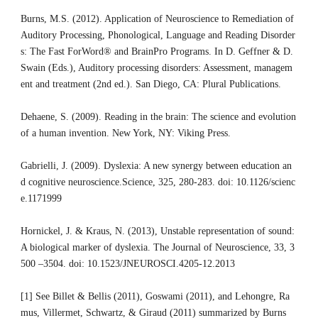
Burns, M.S. (2012). Application of Neuroscience to Remediation of
Auditory Processing, Phonological, Language and Reading Disorder
s: The Fast ForWord® and BrainPro Programs. In D. Geffner & D.
Swain (Eds.), Auditory processing disorders: Assessment, managem
ent and treatment (2nd ed.). San Diego, CA: Plural Publications.
Dehaene, S. (2009). Reading in the brain: The science and evolution
of a human invention. New York, NY: Viking Press.
Gabrielli, J. (2009). Dyslexia: A new synergy between education an
d cognitive neuroscience.Science, 325, 280-283. doi: 10.1126/scienc
e.1171999
Hornickel, J. & Kraus, N. (2013), Unstable representation of sound:
A biological marker of dyslexia. The Journal of Neuroscience, 33, 3
500
–
3504. doi: 10.1523/JNEUROSCI.4205-12.2013
[1] See Billet & Bellis (2011), Goswami (2011), and Lehongre, Ra
mus, Villermet, Schwartz, & Giraud (2011) summarized by Burns